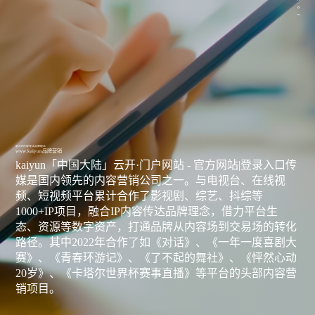
融合IP内容传达品牌理念
www.kaiyun品牌营销
kaiyun「中国大陆」云开·门户网站 - 官方网站|登录入口传
媒是国内领先的内容营销公司之一。
与电视台、在线视
频、短视频平台累计合作了影视剧、综艺、抖综等
1000+IP项目，融合IP内容传达品牌理念，借力平台生
态、资源等数字资产，打通品牌从内容场到交易场的转化
路径。其中2022年合作了如《对话》、《一年一度喜剧大
赛》、《青春环游记》、《了不起的舞社》、《怦然心动
20岁》、《卡塔尔世界杯赛事直播》等平台的头部内容营
销项目。