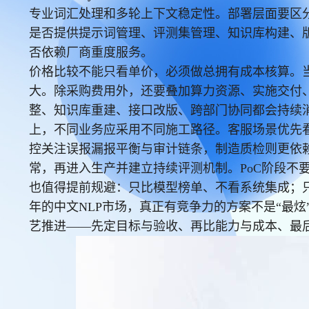
专业词汇处理和多轮上下文稳定性。部署层面要区分
是否提供提示词管理、评测集管理、知识库构建、
否依赖厂商重度服务。
价格比较不能只看单价，必须做总拥有成本核算。
大。除采购费用外，还要叠加算力资源、实施交付
整、知识库重建、接口改版、跨部门协同都会持续
上，不同业务应采用不同施工路径。客服场景优先
控关注误报漏报平衡与审计链条，制造质检则更依
常，再进入生产并建立持续评测机制。PoC阶段不
也值得提前规避：只比模型榜单、不看系统集成；只
年的中文NLP市场，真正有竞争力的方案不是“最
艺推进——先定目标与验收、再比能力与成本、最