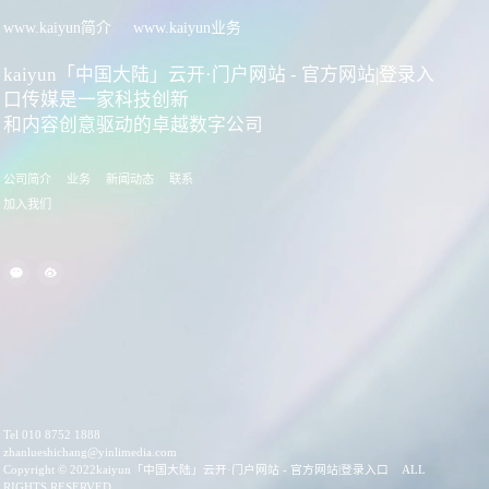
www.kaiyun简介
www.kaiyun业务
kaiyun「中国大陆」云开·门户网站 - 官方网站|登录入
口传媒是一家科技创新
和内容创意驱动的卓越数字公司
公司简介
业务
新闻动态
联系
加入我们
Tel 010 8752 1888
zhanlueshichang@yinlimedia.com
Copyright © 2022kaiyun「中国大陆」云开·门户网站 - 官方网站|登录入口
ALL
RIGHTS RESERVED