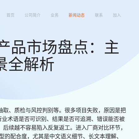
首页
公司简介
业务
新闻动态
联系
加入
言处理产品市场盘点：主
景全解析
抽取、质检与风控判别等。很多项目失败，原因是把
和行业术语是否可识别、结果是否可追溯、错误能否被
，后续越不容易陷入反复返工。进入厂商对比环节，
模型的配合度，尤其是中文语义细节、长文本理解、