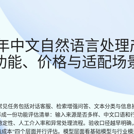
 2026年中文自然语
功能、价格与适配场
常见任务包括对话客服、检索增强问答、文本分类与信息
先形成一份功能评估清单：输入来源是否多样、中文口语
稳定性、人工介入率和异常处理流程。验收口径越早明确
造成本”四个层面并行评估。模型层面看基础模型与行业