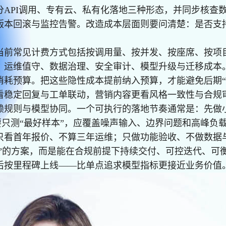
API调用、专有云、私有化落地三种形态，并同步核查
版本回滚与监控告警。改造成本层面则要问清楚：是否支
当前常见计费方式包括按调用量、按并发、按座席、按项
、运维值守、数据治理、安全审计、模型升级与迁移成本。
消耗预算。把这些隐性成本提前纳入预算，才能避免后期“
看稳定回复与工单联动，营销内容更看风格一致性与合规
赖规则与模型协同。一个可执行的落地节奏通常是：先做小
要只测“最好样本”，应覆盖噪声输入、边界问题和高峰负
看首年报价、不算三年运维；只做功能验收、不做数据与
炫”的方案，而是能在合规前提下持续交付、可控迭代、
后按里程碑上线——比单点追求模型指标更接近业务价值